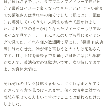
日お疲れさまでした。ラフマニノフメドレーで自己紹
介？最近はイメージ良くなってきたけど2年ぐらい前ま
での菊池さんは暴れ牛の如くでした（私には）。配信
にお邪魔していくうちに人間性も含めて惹かれまし
た。ネピサマのきっかけとなったツィッターもリアル
タイムで見てたし、しもんさんのリプも同じタイミン
グで見てた。それを僅か数週間で形にし、3回目も成功
裏に終わらせた。誰が何と言おうと大トリは菊池さん
です。打ち上げを最後まで見届け翌日夜にはお礼配信
だなんて、菊池亮太の無駄遣いです。次期待してます
よ、お身体大切に。
それぞれのリンクは貼りません。ググればまとめてく
ださってる方を見つけられます。個々の演奏に対する
感想を載せてる方もいますのでここでは触れるだけに
しました。