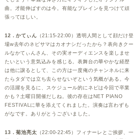
曲。才能伸ばすのは今。有能なブレインを見つけて頑
張ってほしい。
12．かてぃん
（21:15-22:00）透明人間として顔だけ登
場w去年のネピサマはカオナシだったから？表向きクー
ルなかてぃんさん、その実オーディエンスを楽しませ
たいという意気込みを感じる。表舞台の華やかな経歴
は他に譲るとして、この方は一度俺のチャンネルに来
たらタダでは立ち去らせないぞという気概がある。今
の活躍を見るに、スケジュール的にネピは今回で卒業
かも？土曜日開催だしね。彼の存在はNET PIANO
FESTIVALに華を添えてくれました。演奏は言わずも
がなです。ありがとうございました。
13．菊池亮太
（22:00-22:45）フィナーレとご挨拶、一