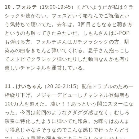
10．フォルテ
（19:00-19:45）くどいようだが私はクラ
シックを聴かない。フェスという箱なんでご祝儀とい
う気持ちで聴いてた。去年は。3回目ともなると聴き方
というのも解ってきたみたいだ。しもんさんはJ-POP
も弾ける方、フォルテさんはガチクラシックの方。馴
染みの曲をきちんと弾いてくれる。息子さん抱っこし
てストピでクラシック弾いたりした動画なんかも有り
楽しいチャンネルを運営している。
11．けいちゃん
（20:30-21:15）配信トラブルのため一
枠繰り下げ。メジャーデビューしチャンネル登録者も
100万人を超えた。凄い！！あっという間にスターにな
った。今回は前回のようなグダグダ感はなく、むしろ
演奏に特化したように弾いてた印象。お喋りはあんま
り得意じゃなさそうなのでこんな感じで行ったらどう
でしょう？華麗な弾き方にキラキラしたオリジナル