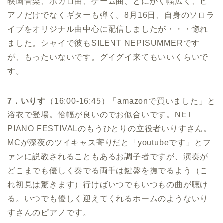
映画音楽、ボカロ曲、ゲーム曲、とにかく幅広く、ピ
アノだけでなくギターも弾く。8月16日、自身のソロラ
イブをオリジナル曲中心に配信しましたが・・・惚れ
ました。シャイで彼もSILENT NEPISUMMERです
が、もったいないです。グイグイ来てもいいくらいで
す。
7．いりす
（16:00-16:45）「amazonで買いました」と
浴衣で登場。恰幅が良いのでお似合いです。NET
PIANO FESTIVALのもうひとりの立役者いりすさん。
MCが深夜のツイキャス寄りだと「youtubeです」とフ
ァンに説教されることもあるお調子者ですが、演奏が
どこまでも優しく奏でる両手は鍵盤を撫でるよう（こ
れ初見は驚きます）行けばいつでもいつもの曲が聴け
る。いつでも優しく迎えてくれるホームのようないり
すさんのピアノです。