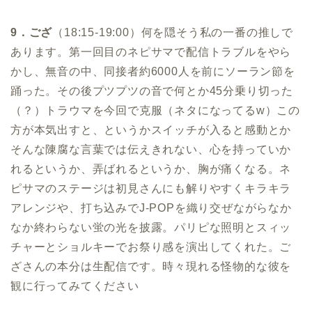
9．ござ
（18:15-19:00）何を隠そう私の一番の推しで
あります。第一回目のネピサマで配信トラブルをやら
かし、無音の中、同接者約6000人を前にソーラン節を
踊った。その後プツプツの音で何とか45分乗り切った
（？）トラウマを今回で克服（ネタになってるw）この
方が本気出すと、というかスイッチが入ると感動とか
そんな陳腐な言葉では伝えきれない、心を持っていか
れるというか、弄ばれるというか、胸が痛くなる。ネ
ピサマのステージは初見さんにも解りやすくキラキラ
アレンジや、打ち込みでJ-POPを織り交ぜながらなか
なか終わらない蛍の光を披露。パリピな照明とスィッ
チャーとショルキーでお祭り感を演出してくれた。ご
ざさんの本分は生配信です。時々現れる怪物的な彼を
観に行ってみてください