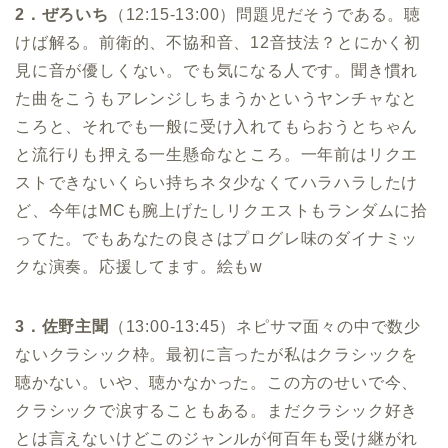
2．ぜろいち
（12:15-13:00）問題児だそうである。聴
けば解る。前衛的、不協和音、12音技法？とにかく初
見に音が優しくない。でも気になる人です。聞き慣れ
た曲をこうもアレンジしちまうかというヤンチャなと
ころと、それでも一般に受け入れてもらおうとちゃん
と流行りも押える一生懸命なところ。一年前はリクエ
ストできないくらい持ちネタ少なくてハラハラしたけ
ど、今年はMCも腕上げたしリクエストもランダムに拾
ってた。でもあなたの良さはプログレ味のダイナミッ
クな演奏。応援してます。絵もw
3．佐野主聞
（13:00-13:45）ネピサマ面々の中で数少
ないクラシック枠。最初に言ったが私はクラシックを
聴かない。いや、聴かなかった。この方のせいで今、
クラシックで涙することもある。まだクラシック好き
とは言えないけどこのジャンルが何百年も受け継がれ