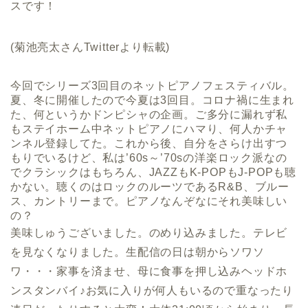
スです！
(菊池亮太さんTwitterより転載)
今回でシリーズ3回目のネットピアノフェスティバル。
夏、冬に開催したので今夏は3回目。コロナ禍に生まれ
た、何というかドンピシャの企画。ご多分に漏れず私
もステイホーム中ネットピアノにハマり、何人かチャ
ンネル登録してた。これから後、自分をさらけ出すつ
もりでいるけど、私は’60s～’70sの洋楽ロック派なの
でクラシックはもちろん、JAZZもK-POPもJ-POPも聴
かない。聴くのはロックのルーツであるR&B、ブルー
ス、カントリーまで。ピアノなんぞなにそれ美味しい
の？
美味しゅうございました。のめり込みました。テレビ
を見なくなりました。生配信の日は朝からソワソ
ワ・・・家事を済ませ、母に食事を押し込みヘッドホ
ンスタンバイ♪お気に入りが何人もいるので重なったり