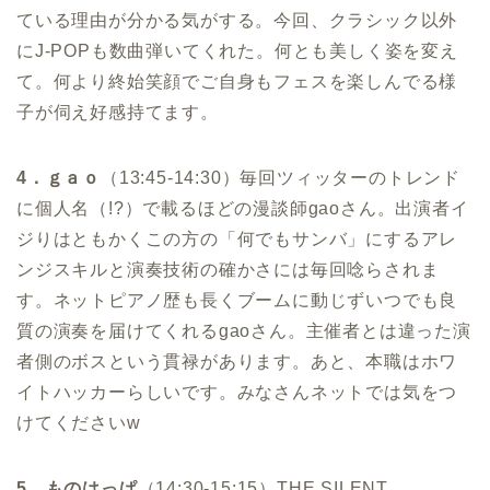
ている理由が分かる気がする。今回、クラシック以外
にJ-POPも数曲弾いてくれた。何とも美しく姿を変え
て。何より終始笑顔でご自身もフェスを楽しんでる様
子が伺え好感持てます。
4．ｇａｏ
（13:45-14:30）毎回ツィッターのトレンド
に個人名（!?）で載るほどの漫談師gaoさん。出演者イ
ジりはともかくこの方の「何でもサンバ」にするアレ
ンジスキルと演奏技術の確かさには毎回唸らされま
す。ネットピアノ歴も長くブームに動じずいつでも良
質の演奏を届けてくれるgaoさん。主催者とは違った演
者側のボスという貫禄があります。あと、本職はホワ
イトハッカーらしいです。みなさんネットでは気をつ
けてくださいw
5．ものはっぱ
（14:30-15:15）THE SILENT