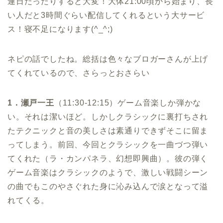
連日だったりすると大変！大体21:00頃から始まり、長
い人だと3時間ぐらい配信してくれるという大サービ
ス！寝不足になります(^_^;)
ネピの話でしたね。総括は色々なブロガーさんが上げ
てくれているので、さらっとおさらい
1．瀬戸一王
（11:30-12:15）ゲーム音楽しか弾かな
い。それは潔いほど。しかしクラシックに裏打ちされ
たテクニックと音の美しさは素通りできずそこに留ま
ってしまう。前回、今回とクラシックを一曲づつ弾い
てくれた（ラ・カンパネラ、幻想即興曲）。彼の弾く
ゲーム音楽はクラシックのようで、激しい戦闘シーン
の曲でもこのやさぐれた身に沁み込んで涙となって溢
れてくる。