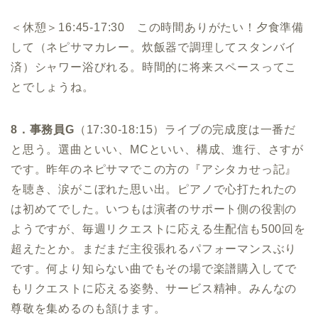
＜休憩＞16:45-17:30 この時間ありがたい！夕食準備
して（ネピサマカレー。炊飯器で調理してスタンバイ
済）シャワー浴びれる。時間的に将来スペースってこ
とでしょうね。
8．事務員G
（17:30-18:15）ライブの完成度は一番だ
と思う。選曲といい、MCといい、構成、進行、さすが
です。昨年のネピサマでこの方の『アシタカせっ記』
を聴き、涙がこぼれた思い出。ピアノで心打たれたの
は初めてでした。いつもは演者のサポート側の役割の
ようですが、毎週リクエストに応える生配信も500回を
超えたとか。まだまだ主役張れるパフォーマンスぶり
です。何より知らない曲でもその場で楽譜購入してで
もリクエストに応える姿勢、サービス精神。みんなの
尊敬を集めるのも頷けます。