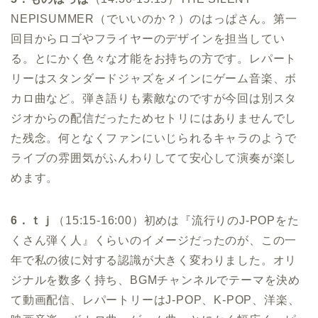
NEPISUMMER（でいいのか？）のはっぱさん。第一
回目からロゴやフライヤーのデザインを担当してい
る。とにかく色々な才能をお持ちの方です。レパート
リーはスタンダードジャズをメインにゲーム音楽、ボ
カロ曲など。弾き語りも素敵なのですが今回は別スタ
ジオからの配信だったためセトリにはありませんでし
た残念。何となくファンにいじられるキャラのようで
ライブの雰囲気がふんわりしてて安心して演奏が楽し
めます。
6．ｔｊ
（15:15-16:00）初めは『流行りのJ-POPをた
くさん弾く人』くらいのイメージだったのが、この一
年で私の彼に対する認識が大きく変わりました。オリ
ジナルを数多く持ち、BGMチャンネルでテーマを決め
て動画配信、レパートリーはJ-POP、K-POP、洋楽、